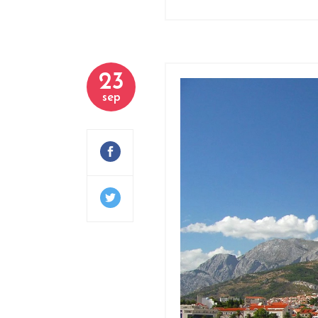
23
sep