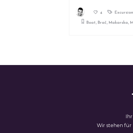
Excursio
4
,
,
,
Boat
Brač
Makarska
M
Ihr
Wir stehen für