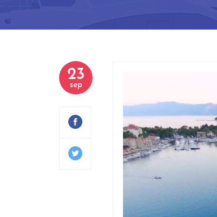
23
sep