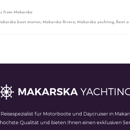
ns from Makarska
,
,
,
akarska boot mieten
Makarska Rivera
Makarska yachting
Rent a
 Reisespezialist für Motorboote und Daycruiser in Makar
 höchste Qualität und bieten Ihnen einen exklusiven Serv