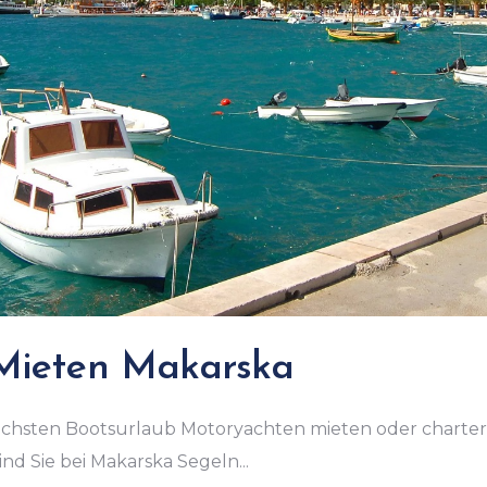
Mieten Makarska
ächsten Bootsurlaub Motoryachten mieten oder charte
sind Sie bei Makarska Segeln