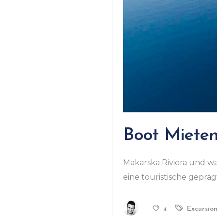
Boot Miete
Makarska Riviera und wa
eine touristische geprä
Excursio
4