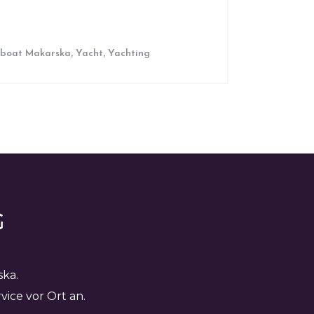
,
,
 boat Makarska
Yacht
Yachting
ska.
ice vor Ort an.