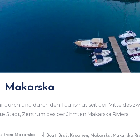
n Makarska
r durch und durch den Tourismus seit der Mitte des zw
gte Stadt, Zentrum des berühmten Makarska Riviera.
,
,
,
,
ns from Makarska
Boat
Brač
Kroatien
Makarska
Makarska Riv