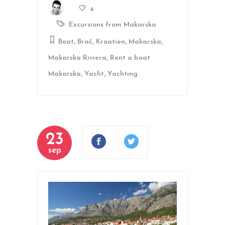
4
Excursions from Makarska
,
,
,
,
Boat
Brač
Kroatien
Makarska
,
Makarska Riviera
Rent a boat
,
,
Makarska
Yacht
Yachting
23
sep