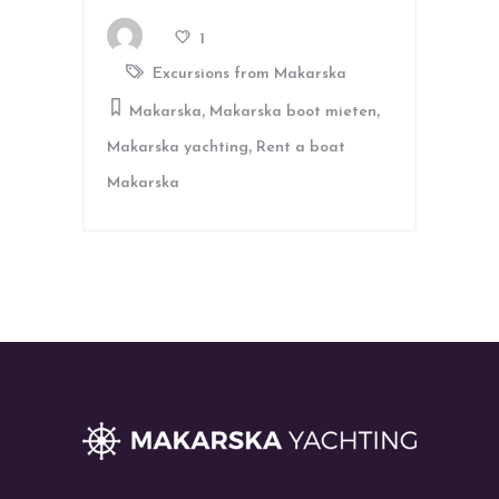
1
Excursions from Makarska
,
,
Makarska
Makarska boot mieten
,
Makarska yachting
Rent a boat
Makarska